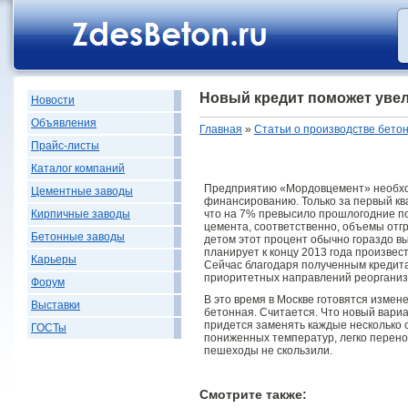
Новый кредит поможет уве
Новости
Объявления
Главная
»
Статьи о производстве бето
Прайс-листы
Каталог компаний
Предприятию «Мордовцемент» необход
Цементные заводы
финансированию. Только за первый кв
что на 7% превысило прошлогодние по
Кирпичные заводы
цемента, соответственно, объемы отгр
Бетонные заводы
детом этот процент обычно гораздо в
планирует к концу 2013 года произвес
Карьеры
Сейчас благодаря полученным кредит
приоритетных направлений реорганиз
Форум
В это время в Москве готовятся измен
Выставки
бетонная. Считается. Что новый вариа
придется заменять каждые несколько с
ГОСТы
пониженных температур, легко перено
пешеходы не скользили.
Смотрите также: