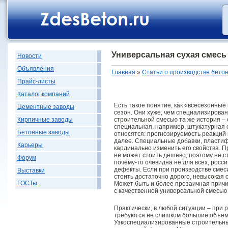
Универсальная сухая смесь
Новости
Объявления
Главная
»
Статьи о производстве бето
Прайс-листы
Каталог компаний
Есть такое понятие, как «всесезонные
Цементные заводы
сезон. Они хуже, чем специализирован
строительной смесью та же история – 
Кирпичные заводы
специальная, например, штукатурная 
Бетонные заводы
относятся: прогнозируемость реакций 
далее. Специальные добавки, пластиф
Карьеры
кардинально изменить его свойства. П
не может стоить дешево, поэтому не с
Форум
почему-то очевидна не для всех, росс
дефекты. Если при производстве сме
Выставки
стоить достаточно дорого, невысокая 
ГОСТы
Может быть и более прозаичная причи
с качественной универсальной смесью 
Практически, в любой ситуации – при р
требуются не слишком большие объемы
Узкоспециализированные строительны