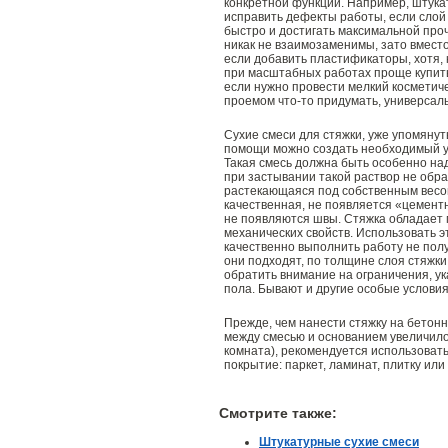
конкретной функции. Например, штука
исправить дефекты работы, если слой 
быстро и достигать максимальной проч
никак не взаимозаменимы, зато вместо
если добавить пластификаторы, хотя, 
при масштабных работах проще купить
если нужно провести мелкий косметичес
проемом что-то придумать, универсал
Сухие смеси для стяжки, уже упомяну
помощи можно создать необходимый ук
Такая смесь должна быть особенно на
при застывании такой раствор не обра
растекающаяся под собственным весом
качественная, не появляется «цемент
не появляются швы. Стяжка обладает 
механических свойств. Использовать 
качественно выполнить работу не пол
они подходят, по толщине слоя стяжки
обратить внимание на ограничения, ук
пола. Бывают и другие особые условия
Прежде, чем нанести стяжку на бетон
между смесью и основанием увеличило
комната), рекомендуется использовать
покрытие: паркет, ламинат, плитку или
Смотрите также:
Штукатурные сухие смеси