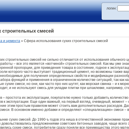
логин:
х строительных смесей
на и цемента
» Сфера использования сухих строительных смесей
ухих строительных смесей не сильно отличается от использования обычного 
 работы – все это является «вотчиной» строительных смесей. Как мы уже зн
еренной пропорции, для приведения товара в состояние, годное к эксплуата
 роли которого часто выступает традиционный цемент, но возможны также ва
 необходимые для получения определенных свойств и модификации разнообр
абора функций и применения в ограниченном количестве ситуаций, так как к
 сухие смеси, но они, как часто про них шутят, как морская свинка – и к мо
ходит, и не используют смесь для укладки плитки при шпаклевке, например, ст
 – простота их эксплуатации, покупателю нужно только добавить количество
в к эксплуатации. Еще один важный, на первый взгляд, очевидный, момент – 
ие этим простым правилом может стоить вам дополнительных расходов. Д
смеси. В основном именно добавки и определяют «специализацию» смеси – в 
нке сухих смесей. До 1990-ъ годов эта ниша в отечественной экономике прак
и довольствовались предложениями советских бетонных заводов, чаще всего 
оявились сухие смеси, потребители сразу поняли все преимущества этого мате