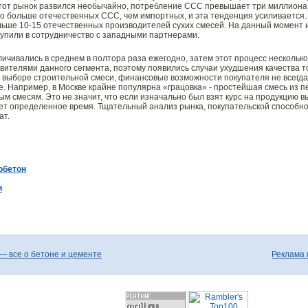
этот рынок развился необычайно, потребление ССС превышает три миллиона т
о больше отечественных ССС, чем импортных, и эта тенденция усиливается. 
льше 10-15 отечественных производителей сухих смесей. На данный момент 
тупили в сотрудничество с западными партнерами.
личивались в среднем в полтора раза ежегодно, затем этот процесс нескольк
ителями данного сегмента, поэтому появились случаи ухудшения качества тов
ри выборе строительной смеси, финансовые возможности покупателя не всег
 Например, в Москве крайне популярна «грацовка» - простейшая смесь из пе
 смесям. Это не значит, что если изначально был взят курс на продукцию в
мет определенное время. Тщательный анализ рынка, покупательской способн
ат.
обетон
и
— все о бетоне и цементе
Реклама 