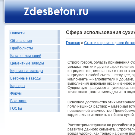
Сфера использования сухи
Новости
Объявления
Главная
»
Статьи о производстве бето
Прайс-листы
Каталог компаний
Строго говоря, область применения с
Цементные заводы
укладка плитки и другие строительные
ингредиентов, смешанных в точно выв
Кирпичные заводы
ингредиент любой смеси – вяжущее, в
Бетонные заводы
компоненты – наполнители и добавки,
выполнения довольно ограниченного н
Карьеры
Существуют, разумеется, универсальные
точно знают, какая смесь для чего под
Форум
Выставки
Основное достоинство этих материалов
получившийся раствор – материал гото
ГОСТы
повышенной влажностью. Пренебрежен
кардинально изменить свойства сухой 
Рассмотрим ситуацию на российском ры
развитие данного сегмента. Строител
всегда удобно. Как только на рынке п