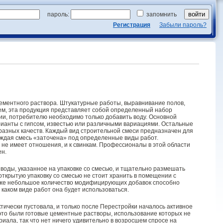
пароль:
запомнить
Регистрация
Забыли пароль?
цементного раствора. Штукатурные работы, выравнивание полов,
аем, эта продукция представляет собой определенный набор
ции, потребителю необходимо только добавить воду. Основной
рианты с гипсом, известью или различными вариациями. Остальные
азных качеств. Каждый вид строительной смеси предназначен для
аждая смесь «заточена» под определенные виды работ.
рю не имеет отношения, и к свинкам. Профессионалы в этой области
ен.
 воды, указанное на упаковке со смесью, и тщательно размешать
открытую упаковку со смесью не стоит хранить в помещении с
аже небольшое количество модифицирующих добавок способно
каком виде работ она будет использоваться.
тически пустовала, и только после Перестройки началось активное
это были готовые цементные растворы, использование которых не
риала, так что нет ничего удивительно в возросшем спросе на