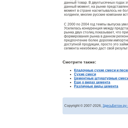
данный товар. В двухтысячных годах 
данный момент, на рынке представлен
момент в стране насчитывалось не бо
холдинги, многие русские компании вс
С 2000 по 2004 год темпы выпуска уве
Усилилась конкуренция между представ
рынка двух столиц показывает, что п
формирования рынка в данном регионе.
предпочтение более дорогим импортным
доступной продукции, просто это зай
сегмента неизбежно даст свой результ
Смотрите также:
Кладочные сухие смеси и песк
Сухие смеси
Цементные штукатурные смес
Еще о видах цемента
Различные виды цемента
Copyright © 2007-2026,
ЗдесьБетон.ру 