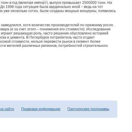
онн в год (включая импорт), выпуск превышает 2500000 тонн. На
До 1998 года ситуация была кардинально иной – ведь на тот
их уже несколько сотен, были созданы мощные концерны, появились
о замедлился, хотя количество производителей по-прежнему росло.
ара (и за счет этого – понижения его стоимости). Исследование
да играют решающую роль, часто решение обусловлено историей
ска и цемента. В Петербурге потребитель часто отдает
ысокой стоимости, нельзя перевести рынок в сегмент более
ости жителей различных регионов, потребностей строительного
на сайте
Правовая информация
Партнерские программы