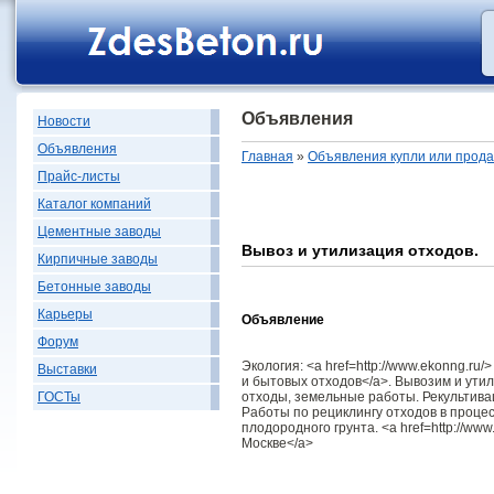
Объявления
Новости
Объявления
Главная
»
Объявления купли или прод
Прайс-листы
Каталог компаний
Цементные заводы
Вывоз и утилизация отходов.
Кирпичные заводы
Бетонные заводы
Карьеры
Объявление
Форум
Экология: <a href=http://www.ekonng.r
Выставки
и бытовых отходов</a>. Вывозим и ут
отходы, земельные работы. Рекультива
ГОСТы
Работы по рециклингу отходов в проце
плодородного грунта. <a href=http://ww
Москве</a>