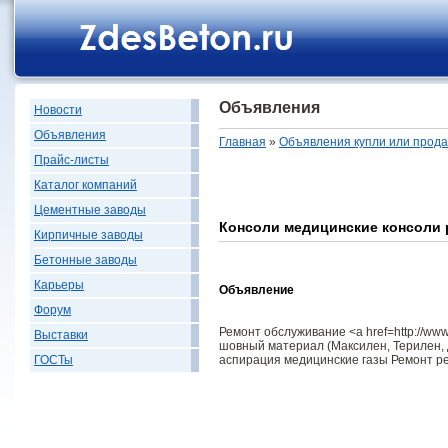
Объявления
Новости
Объявления
Главная
»
Объявления купли или прод
Прайс-листы
Каталог компаний
Цементные заводы
Консоли медицинские консоли
Кирпичные заводы
Бетонные заводы
Карьеры
Объявление
Форум
Ремонт обслуживание <a href=http://ww
Выставки
шовный материал (Максилен, Терилен,
аспирация медицинские газы Ремонт рен
ГОСТы