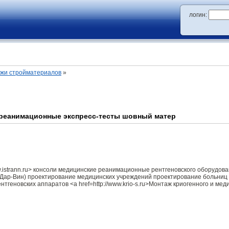
логин:
ажи стройматериалов
»
 реанимационные экспресс-тесты шовный матер
w.istrann.ru> консоли медицинские реанимационные рентгеновского оборудова
 Дар-Вин) проектирование медицинских учреждений проектирование больниц
тгеновских аппаратов <a href=http://www.krio-s.ru>Монтаж криогенного и ме