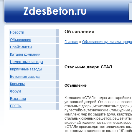
Объявления
Новости
Объявления
Главная
»
Объявления купли или прод
Прайс-листы
Каталог компаний
Цементные заводы
Стальные двери СТАЛ
Кирпичные заводы
Бетонные заводы
Карьеры
Объявление
Форум
Компания «СТАЛ» - одна из старейших
Выставки
установкой дверей. Основное направле
стальные двери, межкомнатные двери,
ГОСТы
пулестойкие, технические), тамбурные 
комплекс мер по защите дома, квартиры
стальных оконных решеток, решетчаты
видеонаблюдения, металлических воро
«СТАЛ» производит металлические шкаф
телекоммуникационные шкафы 19"дюй