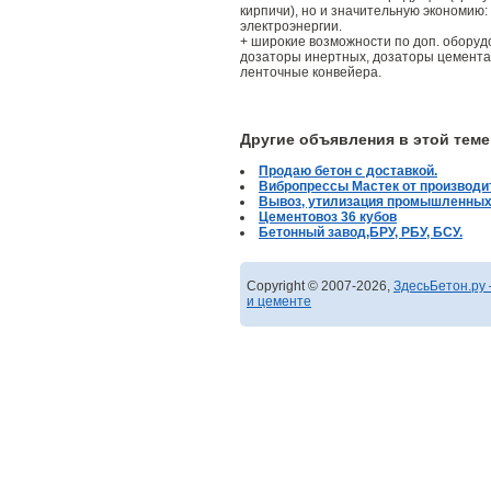
кирпичи), но и значительную экономию
электроэнергии.
+ широкие возможности по доп. оборуд
дозаторы инертных, дозаторы цемента
ленточные конвейера.
Другие объявления в этой теме
Продаю бетон с доставкой.
Вибропрессы Мастек от производи
Вывоз, утилизация промышленных
Цементовоз 36 кубов
Бетонный завод,БРУ, РБУ, БСУ.
Copyright © 2007-2026,
ЗдесьБетон.ру 
и цементе