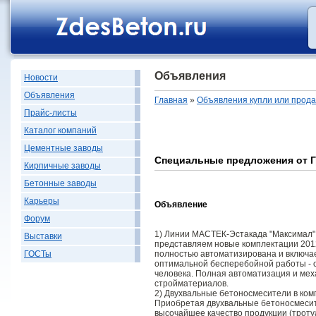
Объявления
Новости
Объявления
Главная
»
Объявления купли или прод
Прайс-листы
Каталог компаний
Цементные заводы
Специальные предложения от 
Кирпичные заводы
Бетонные заводы
Карьеры
Объявление
Форум
1) Линии МАСТЕК-Эстакада "Максимал"
Выставки
представляем новые комплектации 2012
полностью автоматизирована и включае
ГОСТы
оптимальной бесперебойной работы - 
человека. Полная автоматизация и ме
стройматериалов.
2) Двухвальные бетоносмесители в ком
Приобретая двухвальные бетоносмесит
высочайшее качество продукции (троту