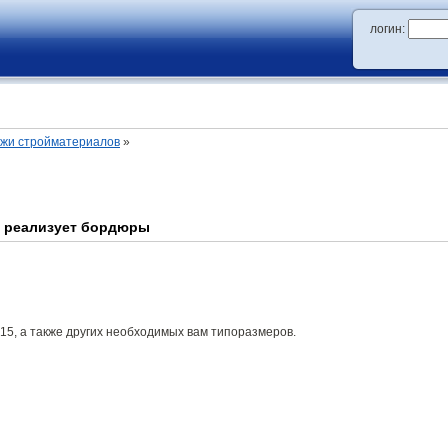
логин:
ажи стройматериалов
»
 реализует бордюры
-15, а также других необходимых вам типоразмеров.