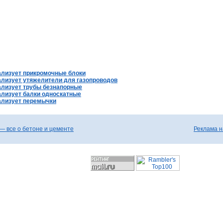
ализует прикромочные блоки
лизует утяжелители для газопроводов
ализует трубы безнапорные
лизует балки односкатные
ализует перемычки
— все о бетоне и цементе
Реклама н