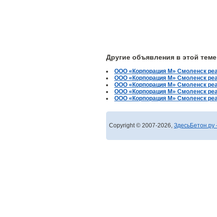
Другие объявления в этой теме
ООО «Корпорация М» Смоленск ре
ООО «Корпорация М» Смоленск реа
ООО «Корпорация М» Смоленск ре
ООО «Корпорация М» Смоленск реа
ООО «Корпорация М» Смоленск ре
Copyright © 2007-2026,
ЗдесьБетон.ру 