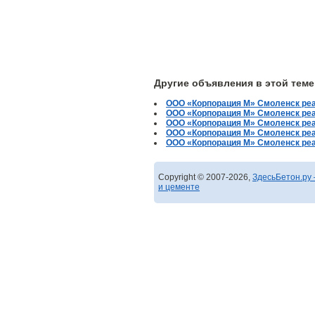
Другие объявления в этой теме
ООО «Корпорация М» Смоленск ре
ООО «Корпорация М» Смоленск реа
ООО «Корпорация М» Смоленск ре
ООО «Корпорация М» Смоленск ре
ООО «Корпорация М» Смоленск ре
Copyright © 2007-2026,
ЗдесьБетон.ру 
и цементе