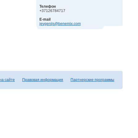
Телефон
+37126784717
E-mail
jevgenijs@benemix.com
на сайте
Правовая информация
Партнерские программы