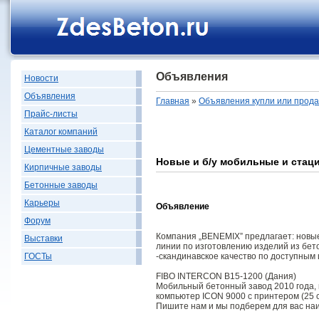
Объявления
Новости
Объявления
Главная
»
Объявления купли или прод
Прайс-листы
Каталог компаний
Цементные заводы
Новые и б/у мобильные и стац
Кирпичные заводы
Бетонные заводы
Карьеры
Объявление
Форум
Компания „BENEMIX” предлагает: новые
Выставки
линии по изготовлению изделий из бет
-скандинавское качество по доступным 
ГОСТы
FIBO INTERCON B15-1200 (Дания)
Мобильный бетонный завод 2010 года, в
компьютер ICON 9000 c принтером (25 
Пишите нам и мы подберем для вас на