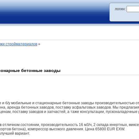
логин:
ажи стройматериалов
»
ионарные бетонные заводы
 и б/у мобильные и стационарные бетонные заводы производительностью от 
она, аренда бетонных заводов, поставку асфальтовых заводов. Мы предлагае
ценам, поставку заводов и запчастей, а таже консультации, пусконаладочные 
 отличном состоянии, производительность 16 м3/ч, 2 склада инертных, миксе
сортов бетона), компрессор высокого давления. Цена 65800 EUR EXW.
илучший вариант.