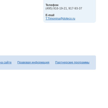
Телефон
(495) 916-19-21, 917-93-37
E-mail
T.Timonina@doteco.ru
на сайте
Правовая информация
Партнерские программы