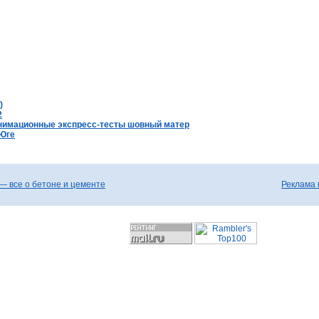
)
2
нимационные экспресс-тесты шовный матер
 Юге
— все о бетоне и цементе
Реклама 