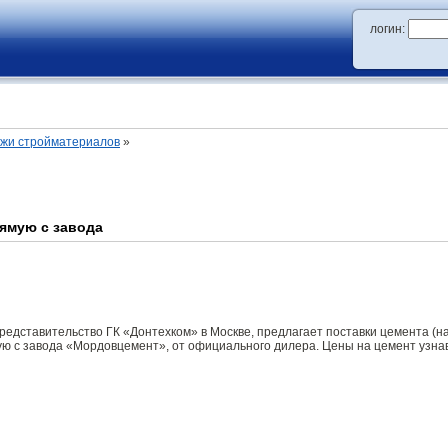
логин:
ажи стройматериалов
»
рямую с завода
дставительство ГК «Донтехком» в Москве, предлагает поставки цемента (нав
ую с завода «Мордовцемент», от официального дилера. Цены на цемент узна