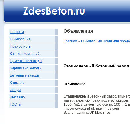
Объявления
Новости
Объявления
Главная
»
Объявления купли или прод
Прайс-листы
Каталог компаний
Цементные заводы
Стационарный бетонный завод 
Кирпичные заводы
Бетонные заводы
Карьеры
Объявление
Форум
Стационарный бетонный завод зимнего 
Выставки
материалов, скиповая подача, горизон
1500 г/м2. 2 цемент силоса по 100 т., 1 
ГОСТы
http://www.scand-uk-machines.com
Scandinavian & UK Machines