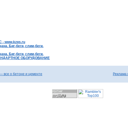
 - www.kzps.ru
ана. Биг-беги, слим-беги.
ана. Биг-беги, слим-беги.
АНДАРТНОЕ ОБОРУДОВАНИЕ
— все о бетоне и цементе
Реклама 