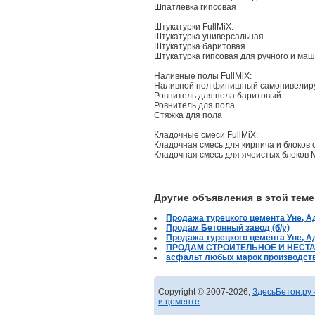
Шпатлевка гипсовая
Штукатурки FullMiX:
Штукатурка универсальная
Штукатурка баритовая
Штукатурка гипсовая для ручного и ма
Наливные полы FullMiX:
Наливной пол финишный самонивели
Ровнитель для пола баритовый
Ровнитель для пола
Стяжка для пола
Кладочные смеси FullMiX:
Кладочная смесь для кирпича и блоков
Кладочная смесь для ячеистых блоков 
Другие объявления в этой теме
Продажа турецкого цемента Уне, Ад
Продам Бетонный завод (б/у)
Продажа турецкого цемента Уне, Ад
ПРОДАМ СТРОИТЕЛЬНОЕ И НЕСТ
асфальт любых марок производств
Copyright © 2007-2026,
ЗдесьБетон.ру 
и цементе