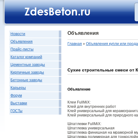
Объявления
Новости
Объявления
Главная
»
Объявления купли или прод
Прайс-листы
Каталог компаний
Цементные заводы
Cухие строительные смеси от К
Кирпичные заводы
Бетонные заводы
Карьеры
Объявление
Форум
Клеи FullMiX:
Выставки
Клей для внутренних работ
Клей универсальный для керамогранит
ГОСТы
Клей универсальный для природного к
Шпатлевки FullMiX:
Шпатлевка универсальная
Шпатлевка финишная на мраморной му
Шпатлевка полимерная для тонкослой