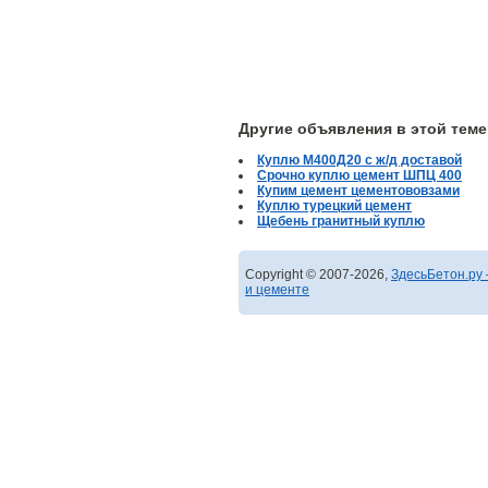
Другие объявления в этой теме
Куплю М400Д20 с ж/д доставой
Срочно куплю цемент ШПЦ 400
Купим цемент цементововзами
Куплю турецкий цемент
Щебень гранитный куплю
Copyright © 2007-2026,
ЗдесьБетон.ру 
и цементе