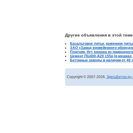
Другие объявления в этой теме
Базальтовое литье, каменное литье
ЗАО «Завод конвейерного оборудова
Плитняк, бут, крошка из природног
Цемент ПЦ400-Д20 155р (в мешках 
Бетонные заводы в наличии от 40 
Copyright © 2007-2026,
ЗдесьБетон.ру 