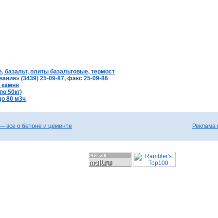
, базальт, плиты базальтовые, термост
ния» (3439) 25-09-87, факс 25-09-86
о камня
по 50кг)
до 80 м3ч
— все о бетоне и цементе
Реклама 