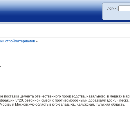
логин:
ажи стройматериалов
»
.
 поставки цемента отечественного производства, навального, в мешках мар
о фракции 5*20, бетонной смеси с противоморозными добавками (до -5), песка
 Москву и Московскую область в юго-запад, юг., Калужская, Тульская область.