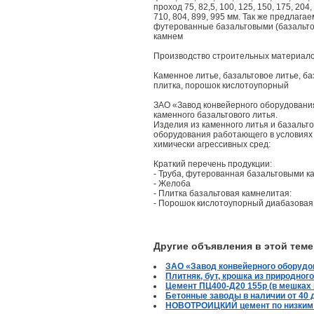
проход 75, 82,5, 100, 125, 150, 175, 204,
710, 804, 899, 995 мм. Так же предлагае
футерованные базальтовыми (базальт
камнем
Производство строительных материалов
Каменное литье, базальтовое литье, ба
плитка, порошок кислотоупорный
ЗАО «Завод конвейерного оборудования
каменного базальтового литья.
Изделия из каменного литья и базальт
оборудования работающего в условиях
химически агрессивных сред:
Краткий перечень продукции:
- Труба, футерованная базальтовыми 
- Желоба
- Плитка базальтовая камнелитая:
- Порошок кислотоупорный диабазовая
Другие объявления в этой теме
ЗАО «Завод конвейерного оборудова
Плитняк, бут, крошка из природног
Цемент ПЦ400-Д20 155р (в мешках 
Бетонные заводы в наличии от 40 
НОВОТРОИЦКИЙ цемент по низки