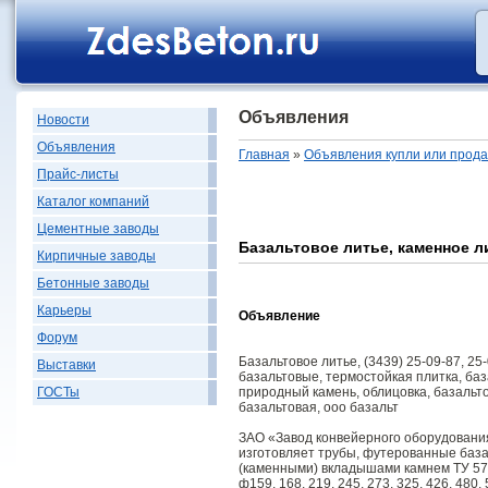
Объявления
Новости
Объявления
Главная
»
Объявления купли или прод
Прайс-листы
Каталог компаний
Цементные заводы
Базальтовое литье, каменное л
Кирпичные заводы
Бетонные заводы
Карьеры
Объявление
Форум
Базальтовое литье, (3439) 25-09-87, 25
Выставки
базальтовые, термостойкая плитка, баз
природный камень, облицовка, базальто
ГОСТы
базальтовая, ооо базальт
ЗАО «Завод конвейерного оборудования»
изготовляет трубы, футерованные баз
(каменными) вкладышами камнем ТУ 5
ф159, 168, 219, 245, 273, 325, 426, 480,