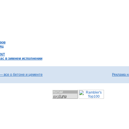
вов
яц
ENT
час в зимнем исполнении
— все о бетоне и цементе
Реклама н