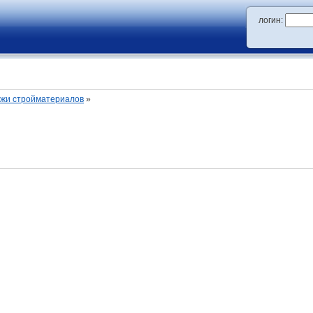
логин:
ажи стройматериалов
»