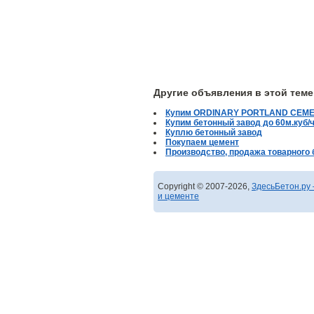
Другие объявления в этой теме
Купим ORDINARY PORTLAND CEM
Купим бетонный завод до 60м.куб/
Куплю бетонный завод
Покупаем цемент
Производство, продажа товарного 
Copyright © 2007-2026,
ЗдесьБетон.ру 
и цементе