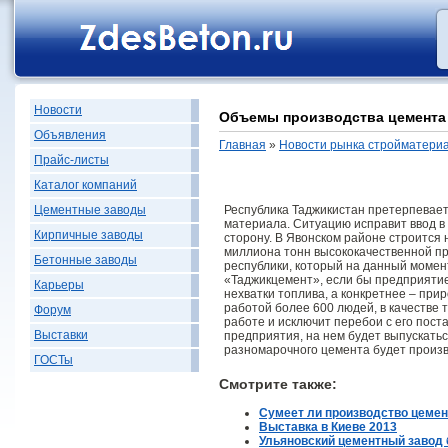
Новости
Объемы производства цемента 
Объявления
Главная
»
Новости рынка стройматери
Прайс-листы
Каталог компаний
Цементные заводы
Республика Таджикистан претерпевает
материала. Ситуацию исправит ввод в
Кирпичные заводы
сторону. В Явонском районе строится
миллиона тонн высококачественной про
Бетонные заводы
республики, который на данный момен
«Таджикцемент», если бы предприятие
Карьеры
нехватки топлива, а конкретнее – при
работой более 600 людей, в качестве 
Форум
работе и исключит перебои с его пос
Выставки
предприятия, на нем будет выпускаться
разномарочного цемента будет произво
ГОСТы
Смотрите также:
Сумеет ли производство цемен
Выставка в Киеве 2013
Ульяновский цементный завод