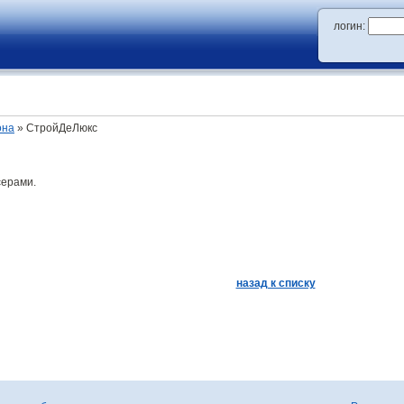
логин:
она
» СтройДеЛюкс
серами.
назад к списку