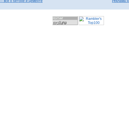
— все о бетоне и цементе
Реклама н