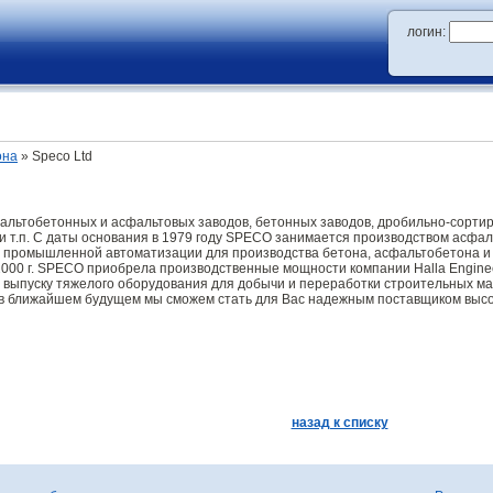
логин:
она
» Speco Ltd
льтобетонных и асфальтовых заводов, бетонных заводов, дробильно-сорти
и т.п. С даты основания в 1979 году SPECO занимается производством асфа
 промышленной автоматизации для производства бетона, асфальтобетона и т
00 г. SPECO приобрела производственные мощности компании Halla Engineeri
 выпуску тяжелого оборудования для добычи и переработки строительных ма
 в ближайшем будущем мы сможем стать для Вас надежным поставщиком высо
назад к списку