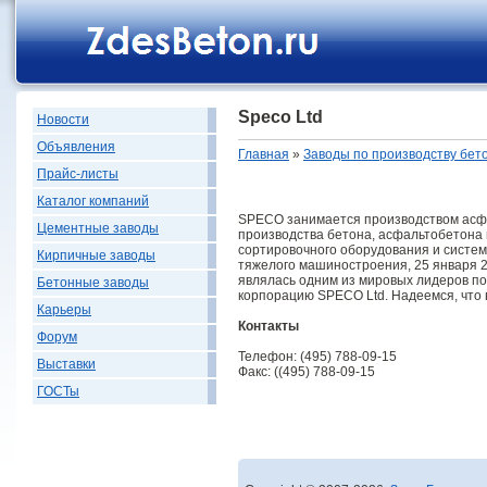
Speco Ltd
Новости
Объявления
Главная
»
Заводы по производству бет
Прайс-листы
Каталог компаний
SPECO занимается производством асфа
Цементные заводы
производства бетона, асфальтобетона 
сортировочного оборудования и систем
Кирпичные заводы
тяжелого машиностроения, 25 января 20
являлась одним из мировых лидеров по
Бетонные заводы
корпорацию SPECO Ltd. Надеемся, что
Карьеры
Контакты
Форум
Телефон: (495) 788-09-15
Выставки
Факс: ((495) 788-09-15
ГОСТы