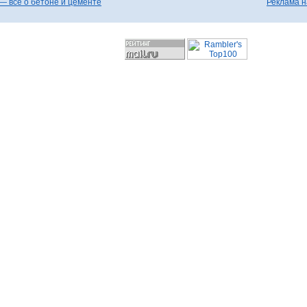
— все о бетоне и цементе
Реклама н