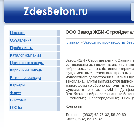
ООО Завод ЖБИ-Стройдетал
Новости
Объявления
Главная
»
Заводы по производству бет
Прайс-листы
Каталог компаний
Завод ЖБИ - Стройдеталь и К Самый п
Цементные заводы
установлены испанские технологически
вибропрессованного бетонного кирпич
Кирпичные заводы
фундаментные, перемычки, прогоны, сту
монолитного домостроения. - плиты пу
Бетонные заводы
Тэнсиланд. Плиты выпускаются длиной 
Карьеры
жилого дома со сборно-монолитным карк
Фундаментные стаканы ФМ-1; - Диафраг
Форум
Вентблоки; - вибропрессованные бетон
- Стеновые; - Перегородочные; - Облиц
Выставки
Контакты
ГОСТы
Телефон: (0832) 63-75-32, 58-30-60
Факс: (0832) 63-75-32