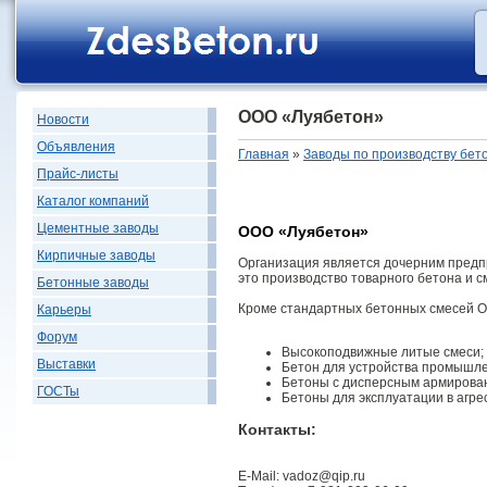
ООО «Луябетон»
Новости
Объявления
Главная
»
Заводы по производству бет
Прайс-листы
Каталог компаний
Цементные заводы
ООО «Луябетон»
Кирпичные заводы
Организация является дочерним предп
это производство товарного бетона и с
Бетонные заводы
Кроме стандартных бетонных смесей О
Карьеры
Форум
Высокоподвижные литые смеси;
Выставки
Бетон для устройства промышле
Бетоны с дисперсным армирова
ГОСТы
Бетоны для эксплуатации в агре
Контакты:
E-Mail: vadoz@qip.ru