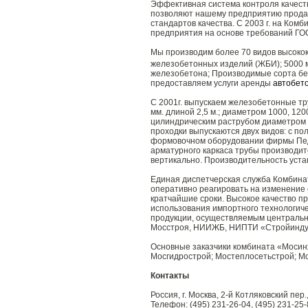
Эффективная система контроля качест
позволяют нашему предприятию продав
стандартов качества. С 2003 г. на Ко
предприятия на основе требований ГО
Мы производим более 70 видов высокок
железобетонных изделий (ЖБИ); 5000 
железобетона; Производимые сорта бе
предоставляем услуги аренды
автобет
С 2001г. выпускаем железобетонные тр
мм. длиной 2,5 м.; диаметром 1000, 12
цилиндрическим раструбом диаметром 60
проходки выпускаются двух видов: с п
формовочном оборудовании фирмы Педе
арматурного каркаса трубы производит
вертикально. Производительность устано
Единая диспетчерская служба Комбинат
оперативно реагировать на изменение 
кратчайшие сроки. Высокое качество п
использования импортного технологиче
продукции, осуществляемым центральн
Мосстроя, НИИЖБ, НИПТИ «Стройинду
Основные заказчики комбината «Мосинж
Мосгидрострой; Мостеплосетьстрой; Мо
Контакты
Россия, г. Москва, 2-й Котляковский пер.,
Телефон: (495) 231-26-04, (495) 231-25-