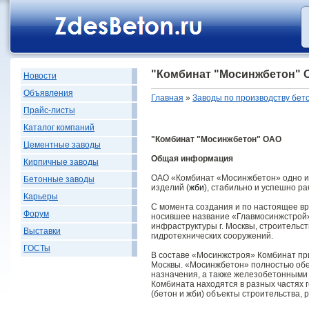
"Комбинат "Мосинжбетон" 
Новости
Объявления
Главная
»
Заводы по производству бет
Прайс-листы
Каталог компаний
"Комбинат "Мосинжбетон" ОАО
Цементные заводы
Общая информация
Кирпичные заводы
ОАО «Комбинат «Мосинжбетон» одно из
Бетонные заводы
изделий (
жби
), стабильно и успешно р
Карьеры
С момента создания и по настоящее вр
Форум
носившее название «Главмосинжстрой»
инфраструктуры г. Москвы, строительс
Выставки
гидротехнических сооружений.
ГОСТы
В составе «Мосинжстроя» Комбинат пр
Москвы. «Мосинжбетон» полностью об
назначения, а также железобетонными
Комбината находятся в разных частях 
(бетон и жби) объекты строительства, 