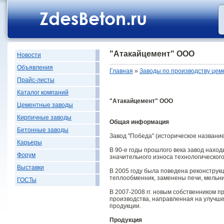
"Атакайцемент" ООО
Новости
Объявления
Главная
»
Заводы по производству цем
Прайс-листы
Каталог компаний
"Атакайцемент" ООО
Цементные заводы
Кирпичные заводы
Общая информация
Бетонные заводы
Завод "Победа" (историческое название
Карьеры
В 90-е годы прошлого века завод нахо
Форум
значительного износа технологическог
Выставки
В 2005 году была поведена реконструк
теплообменник, заменены печи, мельн
ГОСТы
В 2007-2008 гг. новым собственником
производства, направленная на улучше
продукции.
Продукция