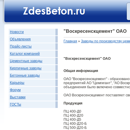
"Воскресенскцемент" ОАО
Новости
Объявления
Главная
»
Заводы по производству цем
Прайс-листы
Каталог компаний
"Воскресенскцемент" ОАО
Цементные заводы
Кирпичные заводы
Общая информация
Бетонные заводы
ОАО "Воскресенскцемент" - образовано
Карьеры
предприятий АО "Цемгигант", "АО Воскр
объединения было включено совместно
Форум
ОАО Воскресенскцемент поставляет св
Выставки
Продукция
ГОСТы
ПЦ 400-Д0
ПЦ 400-Д20
ПЦ 400-Д5
ПЦ 400-Д20-Б
ПЦ 500-Д20-Б