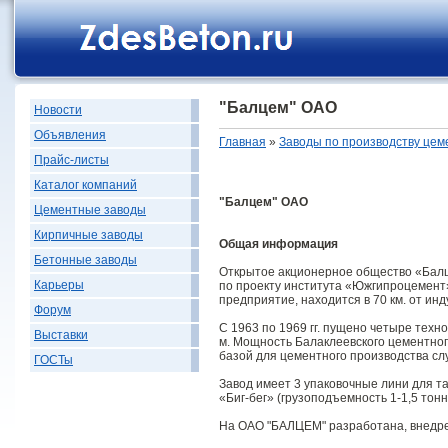
"Балцем" ОАО
Новости
Объявления
Главная
»
Заводы по производству цем
Прайс-листы
Каталог компаний
"Балцем" ОАО
Цементные заводы
Кирпичные заводы
Общая информация
Бетонные заводы
Открытое акционерное общество «Балц
Карьеры
по проекту инcтитута «Южгипроцемент»
предприятие, находится в 70 км. от ин
Форум
C 1963 по 1969 гг. пущено четыре техн
Выставки
м. Мощность Балаклеевского цементног
базой для цементного производства с
ГОСТы
Завод имеет 3 упаковочные лини для та
«Биг-бег» (грузоподъемность 1-1,5 тон
На ОАО "БАЛЦЕМ" разработана, внедрен