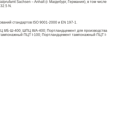
ufamt Sachsen – Anhalt (г. Магдебург, Германия), в том числе
 32.5 N.
аний стандартов ISO 9001-2000 и EN 197-1.
Ц II/Б-Ш-400; ШПЦ III/А-400; Портландцемент для производства
тампонажный ПЦТ I-100; Портландцемент тампонажный ПЦТ I-