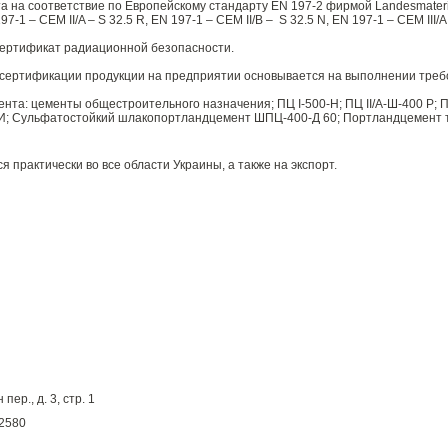
а соответствие по Европейскому стандарту EN 197-2 фирмой Landesmaterialpr
-1 – CEM II/A – S 32.5 R, EN 197-1 – CEM II/B – S 32.5 N, EN 197-1 – CEM III/A
ертификат радиационной безопасности.
ертификации продукции на предприятии основывается на выполнении требов
та: цементы общестроительного назначения; ПЦ I-500-Н; ПЦ II/А-Ш-400 Р; П
И; Сульфатостойкий шлакопортландцемент ШПЦ-400-Д 60; Портландцемент 
практически во все области Украины, а также на экспорт.
ер., д. 3, стр. 1
-2580
1