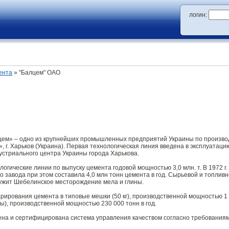
логин:
ента
» "Балцем" ОАО
ем» – одно из крупнейших промышленных предприятий Украины по производ
, г. Харьков (Украина). Первая технологическая линия введена в эксплуатац
дустриального центра Украины города Харькова.
ологические линии по выпуску цемента годовой мощностью 3,0 млн. т. В 1972 
о завода при этом составила 4,0 млн тонн цемента в год. Сырьевой и топл
лужит Шебелинское месторождение мела и глины.
рирования цемента в типовые мешки (50 кг), производственной мощностью 1 
ны), производственной мощностью 230 000 тонн в год.
а и сертифицирована система управления качеством согласно требованиям с