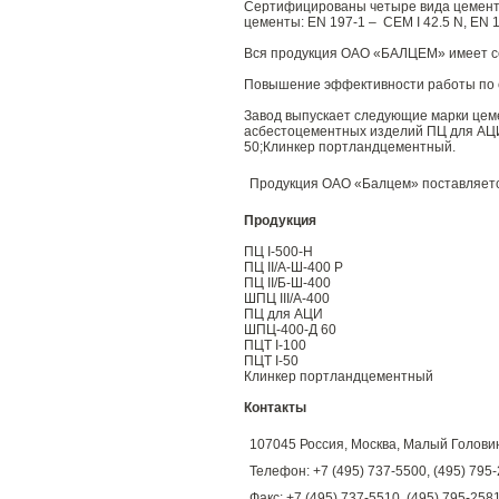
Сертифицированы четыре вида цемента н
цементы: EN 197-1 – CEM I 42.5 N, EN 197
Вся продукция ОАО «БАЛЦЕМ» имеет с
Повышение эффективности работы по с
Завод выпускает следующие марки цемен
асбестоцементных изделий ПЦ для АЦ
50;Клинкер портландцементный.
Продукция ОАО «Балцем» поставляется 
Продукция
ПЦ I-500-Н
ПЦ II/А-Ш-400 Р
ПЦ II/Б-Ш-400
ШПЦ III/А-400
ПЦ для АЦИ
ШПЦ-400-Д 60
ПЦТ I-100
ПЦТ I-50
Клинкер портландцементный
Контакты
107045 Россия, Москва, Малый Головин п
Телефон: +7 (495) 737-5500, (495) 795
Факс: +7 (495) 737-5510, (495) 795-258