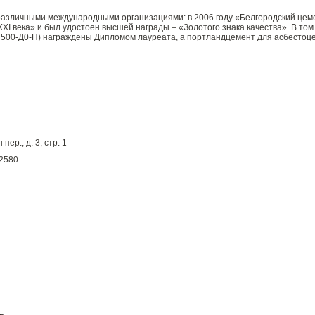
различными международными организациями: в 2006 году «Белгородский цем
а XXI века» и был удостоен высшей награды – «Золотого знака качества». В то
Ц 500-Д0-Н) награждены Дипломом лауреата, а портландцемент для асбесто
ер., д. 3, стр. 1
-2580
1