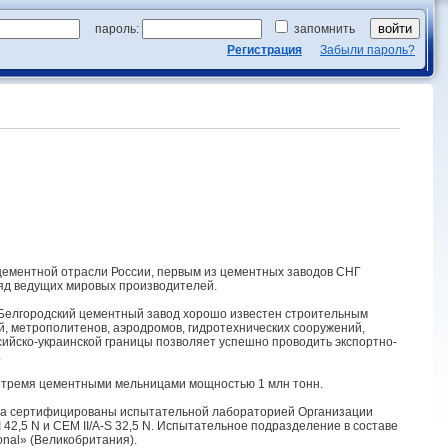
пароль:
запомнить
Регистрация
Забыли пароль?
цементной отрасли России, первым из цементных заводов СНГ
 ряд ведущих мировых производителей.
. Белгородский цементный завод хорошо известен строительным
й, метрополитенов, аэродромов, гидротехнических сооружений,
сийско-украинской границы позволяет успешно проводить экспортно-
.
 с тремя цементными мельницами мощностью 1 млн тонн.
ида сертифицированы испытательной лабораторией Организации
42,5 N и CEM II/A-S 32,5 N. Испытательное подразделение в составе
nal» (Великобритания).