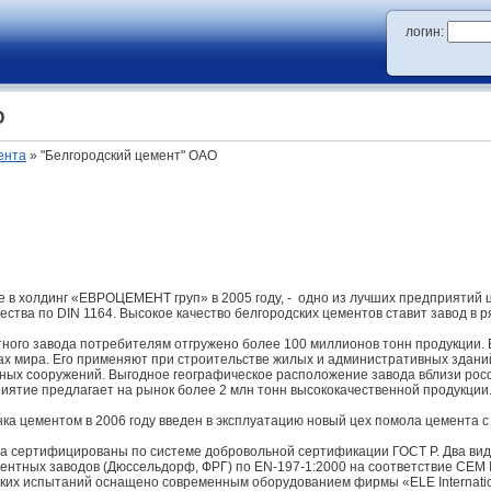
логин:
О
ента
» "Белгородский цемент" ОАО
 в холдинг «ЕВРОЦЕМЕНТ груп» в 2005 году, - одно из лучших предприятий 
ества по DIN 1164. Высокое качество белгородских цементов ставит завод в
тного завода потребителям отгружено более 100 миллионов тонн продукции
анах мира. Его применяют при строительстве жилых и административных здани
нных сооружений. Выгодное географическое расположение завода вблизи рос
иятие предлагает на рынок более 2 млн тонн высококачественной продукции
ка цементом в 2006 году введен в эксплуатацию новый цех помола цемента
а сертифицированы по системе добровольной сертификации ГОСТ Р. Два в
нтных заводов (Дюссельдорф, ФРГ) по EN-197-1:2000 на соответствие СEM I 
ких испытаний оснащено современным оборудованием фирмы «ELE Internatio