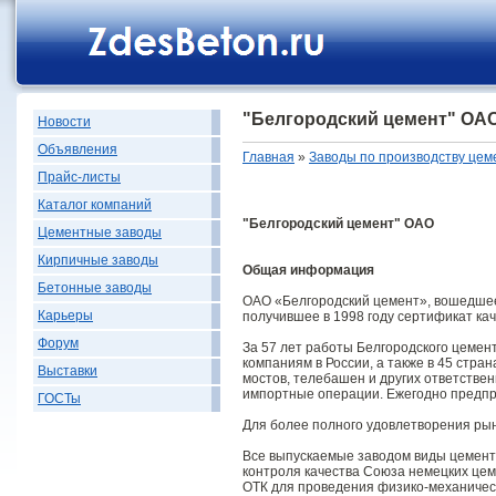
"Белгородский цемент" ОА
Новости
Объявления
Главная
»
Заводы по производству цем
Прайс-листы
Каталог компаний
"Белгородский цемент" ОАО
Цементные заводы
Кирпичные заводы
Общая информация
Бетонные заводы
ОАО «Белгородский цемент», вошедшее
Карьеры
получившее в 1998 году сертификат кач
Форум
За 57 лет работы Белгородского цемен
компаниям в России, а также в 45 стр
Выставки
мостов, телебашен и других ответстве
импортные операции. Ежегодно предпр
ГОСТы
Для более полного удовлетворения рын
Все выпускаемые заводом виды цемент
контроля качества Союза немецких цеме
ОТК для проведения физико-механичес