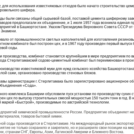
у, для использования известняковых отходов было начато строительство цеме
 кровельного шифера.
ы были связаны общей сырьевой базой, поставкой цемента шиферному заво
аводов предполагали их объединение, и 1 июля 1957 года возникла единая 
едприятий в Башкортостане. Указом Президиума Верховного Совета СССР от 
 Знамени.
овало от промышленности светлых наполнителей для изготовления резиновых
нтном комбинате был построен цех, и в 1967 году произведен первый выпуск 
евой соды.
еди производства, комбинат становится крупнейшим в мире предприятием по в
 года Стерлитамакский содово-цементный комбинат был переименован в про
изводство известняковой муки для нужд сельского хозяйства Башкортостана
елой сажи, организовано производство стеновых блоков.
лавы администрации г. Стерлитамака было зарегистрировано акционерное о
Объединения «Сода».
го комплекса Башкирии обусловили пуск установки по производству сухих ст
оен цех по выпуску строительных смесей мощностью 150 тысяч тонн в год. 
й маркой «Быстрой», производимые по австрийской технологии.
едприятий химической промышленности России. Предприятие объединяет не
материалов, товаров бытовой химии.
ой соды производится в Стерлитамаке. На международный рынок экспортиру
риятие не только сохранило и закрепило, но и расширило свои позиции на м
ии, странам СНГ, Европы, Азии, Латинской Америки и Ближнего Востока.