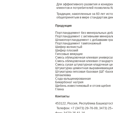
Для эффективного развития и конкур
клиентов и потребителей позволила Ко
Традиции, накопленные за 60 лет ис
общепринятым в мире стандартам ди
Продукция
Портландцемент без минеральных доба
Портландцемент с активными минераль
Шлакопортландцемент с добавками гра
Портландцемент тампонажный
Шифер волнистый
Шифер плоский
Гипсовые вяжущие
Смесь облицовочная клеевая универса
Смесь облицовочная клеевая стандартн
Смесь сухая штукатурная кладочная ц
Штукатурка цементная выравнивающа
Штукатурка гипсовая базовая (ШГ-базо
Шпаклевка
Сода кальцинированная
Бикарбонат натрия
Щебень известняковый и отсев щебня
Глина
Контакты
453122, Россия, Республика Башкортоста
Телефон: +7 (3473) 29-76-09, 3473) 25-
Факс: 3473) 25-61-16