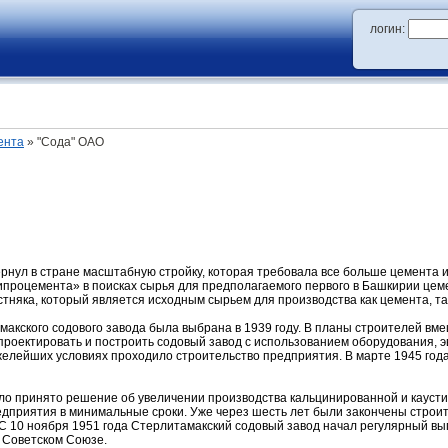
логин:
ента
» "Сода" ОАО
нул в стране масштабную стройку, которая требовала все больше цемента и
ипроцемента» в поисках сырья для предполагаемого первого в Башкирии цеме
тняка, который является исходным сырьем для производства как цемента, та
акского содового завода была выбрана в 1939 году. В планы строителей вме
оектировать и построить содовый завод с использованием оборудования, эв
желейших условиях проходило строительство предприятия. В марте 1945 года
ыло принято решение об увеличении производства кальцинированной и каусти
едприятия в минимальные сроки. Уже через шесть лет были закончены строи
С 10 ноября 1951 года Стерлитамакский содовый завод начал регулярный вы
 Советском Союзе.