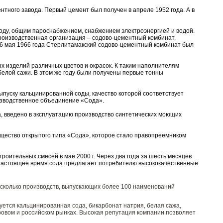
нтного завода. Первый цемент был получен в апреле 1952 года. А в
ду, общим пароснабжением, снабжением электроэнергией и водой.
производственная организация – содово-цементный комбинат,
6 мая 1966 года Стерлитамакский содово-цементный комбинат был
 изделий различных цветов и окрасок. К таким наполнителям
белой сажи. В этом же году были получены первые тонны
ыпуску кальцинированной соды, качество которой соответствует
изводственное объединение «Сода».
, введено в эксплуатацию производство синтетических моющих
бщество открытого типа «Сода», которое стало правопреемником
роительных смесей в мае 2000 г. Через два года за шесть месяцев
В настоящее время сода предлагает потребителю высококачественные
сколько производств, выпускающих более 100 наименований
ется кальцинированная сода, бикарбонат натрия, белая сажа,
ировом и российском рынках. Высокая репутация компании позволяет