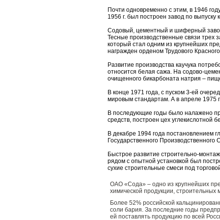
Почти одновременно с этим, в 1946 год
1956 г. был построен завод по выпуску
Содовый, цементный и шиферный завод
Тесные производственные связи трех з
который стал одним из крупнейших пр
награжден орденом Трудового Красного
Развитие производства каучука потреб
относится белая сажа. На содово-цеме
очищенного бикарбоната натрия – пищ
В конце 1971 года, с пуском 3-ей очер
мировым стандартам. А в апреле 1975
В последующие годы было налажено про
средств, построен цех углекислотной б
В декабре 1994 года постановлением г
Государственного Производственного 
Быстрое развитие строительно-монтажно
рядом с опытной установкой был постр
сухие строительные смеси
под торгово
ОАО «Сода» – одно из крупнейших пр
химической продукции, строительных 
Более 52% российской кальцинированн
соли бария. За последние годы предп
ей поставлять продукцию по всей Росс