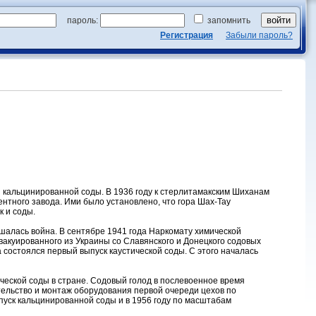
пароль:
запомнить
Регистрация
Забыли пароль?
 кальцинированной соды. В 1936 году к стерлитамакским Шиханам
нтного завода. Ими было установлено, что гора Шах-Тау
к и соды.
шалась война. В сентябре 1941 года Наркомату химической
акуированного из Украины со Славянского и Донецкого содовых
 состоялся первый выпуск каустической соды. С этого началась
ческой соды в стране. Содовый голод в послевоенное время
тельство и монтаж оборудования первой очереди цехов по
пуск кальцинированной соды и в 1956 году по масштабам