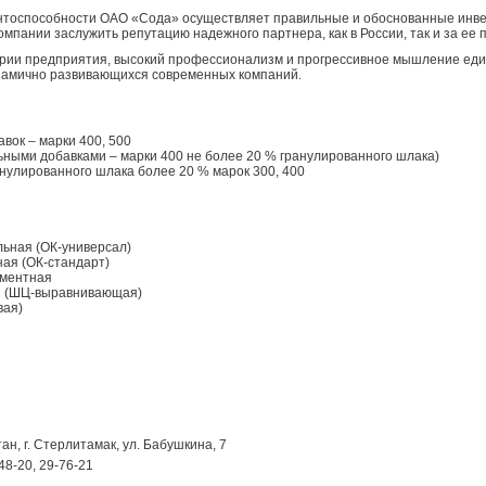
ентоспособности ОАО «Сода» осуществляет правильные и обоснованные инв
мпании заслужить репутацию надежного партнера, как в России, так и за ее 
тории предприятия, высокий профессионализм и прогрессивное мышление ед
намично развивающихся современных компаний.
вок – марки 400, 500
ными добавками – марки 400 не более 20 % гранулированного шлака)
нулированного шлака более 20 % марок 300, 400
льная (ОК-универсал)
ая (ОК-стандарт)
ементная
я (ШЦ-выравнивающая)
вая)
н, г. Стерлитамак, ул. Бабушкина, 7
48-20, 29-76-21