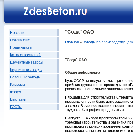
"Сода" ОАО
Новости
Объявления
Главная
»
Заводы по производству цем
Прайс-листы
Каталог компаний
"Сода" ОАО
Цементные заводы
Кирпичные заводы
Общая информация
Бетонные заводы
Курс СССР на индустриализацию развер
Карьеры
прибыла группа геологоразведчиков «Г
располагает огромными запасами извес
Форум
Площадка для строительства Стерлитам
Выставки
промышленности было дано задание спр
заводов. В суровое военное время в тя
ГОСТы
трудовая биография предприятия.
В августе 1945 года правительством б
требовал строительства и развития пр
производству кальцинированной соды. 
производства вышел на первое место в