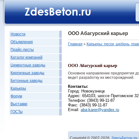
ООО Абагурский карьер
Новости
Объявления
Главная
»
Карьеры: песок, щебень, гра
Прайс-листы
Каталог компаний
Цементные заводы
ООО Абагурский карьер
Кирпичные заводы
Основное направление предприятия доб
ведет разработку их месторождений.
Бетонные заводы
Контакты:
Карьеры
Город: Новокузнецк
Адрес: 654103, шоссе Притомское 32
Форум
Телефон: (3843) 99-11-87
Выставки
Факс: (3843) 99-11-87
Email:
aba-karer@yandex.ru
ГОСТы
Copyright © 2007-2026,
ЗдесьБетон.ру 