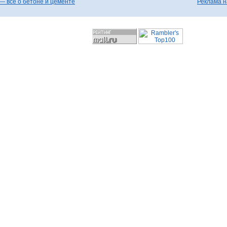
— все о бетоне и цементе
Реклама н