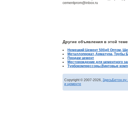
cementprom@inbox.ru
Другие объявления в этой теме
Немецкий Цемент 500д0 Оптом, Ще
Металлопрокат, Арматура, Трубы Б
Продам цемент
Месторождение для цементного за
Турбокомпрессоры.Винтовые комп
Copyright © 2007-2026,
ЗдесьБетон.ру 
и цементе