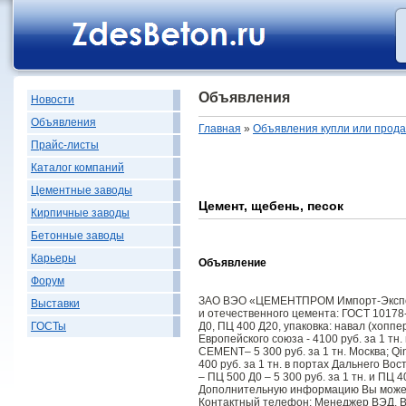
Объявления
Новости
Объявления
Главная
»
Объявления купли или прод
Прайс-листы
Каталог компаний
Цементные заводы
Цемент, щебень, песок
Кирпичные заводы
Бетонные заводы
Карьеры
Объявление
Форум
ЗАО ВЭО «ЦЕМЕНТПРОМ Импорт-Экспор
Выставки
и отечественного цемента: ГОСТ 10178
Д0, ПЦ 400 Д20, упаковка: навал (хоппе
ГОСТы
Европейского союза - 4100 руб. за 1 т
CEMENT– 5 300 руб. за 1 тн. Москва; Qi
400 руб. за 1 тн. в портах Дальнего В
– ПЦ 500 Д0 – 5 300 руб. за 1 тн. и ПЦ 4
Дополнительную информацию Вы можете
Контактный телефон: Менеджер ВЭД, Ва