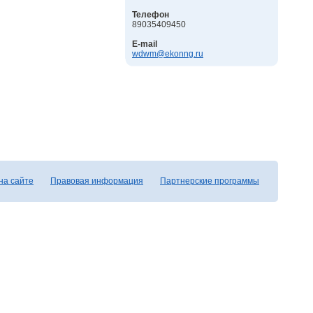
Телефон
89035409450
E-mail
wdwm@ekonng.ru
на сайте
Правовая информация
Партнерские программы