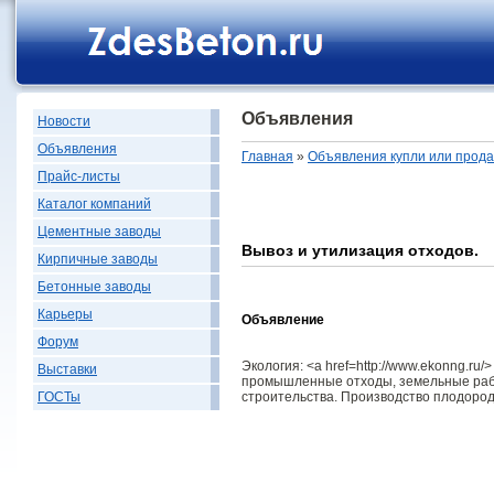
Объявления
Новости
Объявления
Главная
»
Объявления купли или прод
Прайс-листы
Каталог компаний
Цементные заводы
Вывоз и утилизация отходов.
Кирпичные заводы
Бетонные заводы
Карьеры
Объявление
Форум
Экология: <a href=http://www.ekonng.r
Выставки
промышленные отходы, земельные рабо
строительства. Производство плодородн
ГОСТы