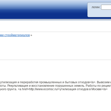
логин:
ажи стройматериалов
»
u/> утилизация и переработкя промышленных и бытовых отходов</a>. Вывозим
ты. Рекультивация и восстановление порушенных земель. Работы по рецикл
ого грунта. <a href=http://www.ecomsc.ru/>утилизация отходов в Москве</a>