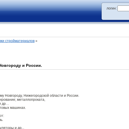
логин:
ажи стройматериалов
»
овгороду и России.
му Новгороду, Нижегородской области и России.
ирование; металлопроката,
 и др…
ртовых машинах.
рт:
ь.
ляторы и др...