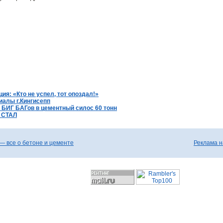
ция: «Кто не успел, тот опоздал!»
иалы г.Кингисепп
з БИГ БАГов в цементный силос 60 тонн
и СТАЛ
— все о бетоне и цементе
Реклама н