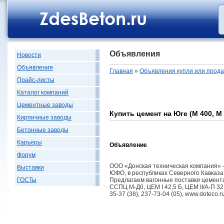
Объявления
Новости
Объявления
Главная
»
Объявления купли или прод
Прайс-листы
Каталог компаний
Цементные заводы
Купить цемент на Юге (М 400, М 
Кирпичные заводы
Бетонные заводы
Карьеры
Объявление
Форум
ООО «Донская техническая компания» 
Выставки
ЮФО, в республиках Северного Кавказа,
Предлагаем вагонные поставки цемента 
ГОСТы
ССПЦ М-Д0, ЦЕМ I 42,5 Б, ЦЕМ II/А-П 32,
35-37 (38), 237-73-04 (05), www.doteco.r