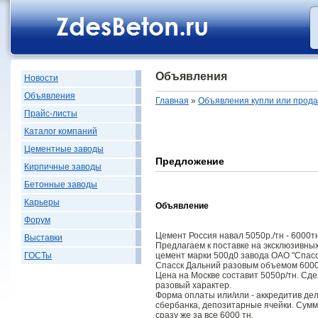
Объявления
Новости
Объявления
Главная
»
Объявления купли или прод
Прайс-листы
Каталог компаний
Цементные заводы
Предложение
Кирпичные заводы
Бетонные заводы
Карьеры
Объявление
Форум
Цемент Россия навал 5050р./тн - 6000т
Выставки
Предлагаем к поставке на эксклюзивны
цемент марки 500д0 завода ОАО "Спасс
ГОСТы
Спасск Дальний разовым объемом 6000
Цена на Москве составит 5050р/тн. Сде
разовый характер.
Форма оплаты или/или - аккредитив де
сбербанка, депозитарные ячейки. Сумм
сразу же за все 6000 тн.