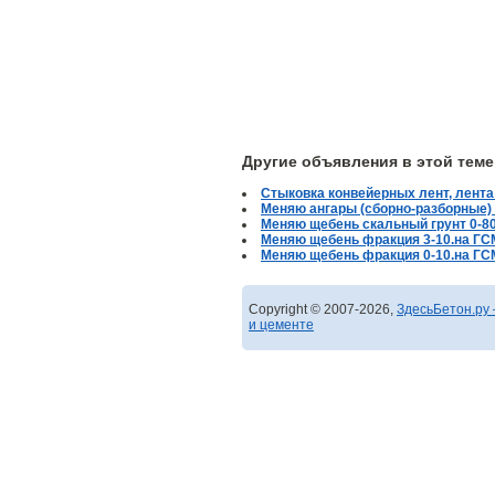
Другие объявления в этой теме
Стыковка конвейерных лент, лента 
Меняю ангары (сборно-разборные)
Меняю щебень скальный грунт 0-80
Меняю щебень фракция 3-10.на ГС
Меняю щебень фракция 0-10.на ГС
Copyright © 2007-2026,
ЗдесьБетон.ру 
и цементе