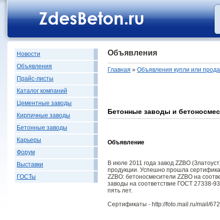
Объявления
Новости
Объявления
Главная
»
Объявления купли или прод
Прайс-листы
Каталог компаний
Цементные заводы
Бетонные заводы и бетоносме
Кирпичные заводы
Бетонные заводы
Карьеры
Объявление
Форум
В июле 2011 года завод ZZBO (Златоус
Выставки
продукции. Успешно прошла сертифика
ZZBO: бетоносмесители ZZBO на соотв
ГОСТы
заводы на соответствие ГОСТ 27338-9
пять лет.
Сертификаты - http://foto.mail.ru/mail/67