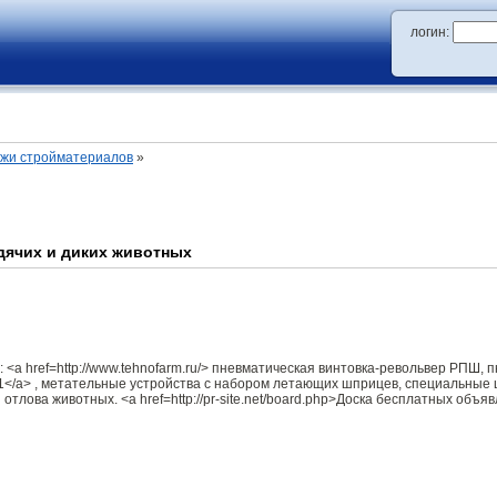
логин:
ажи стройматериалов
»
дячих и диких животных
 <a href=http://www.tehnofarm.ru/> пневматическая винтовка-револьвер РПШ,
1</a> , метательные устройства с набором летающих шприцев, специальные 
тлова животных. <a href=http://pr-site.net/board.php>Доска бесплатных объя