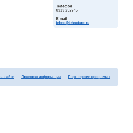
Телефон
8313 252945
E-mail
tehno@tehnofarm.ru
на сайте
Правовая информация
Партнерские программы