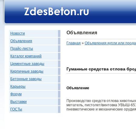
Объявления
Новости
Объявления
Главная
»
Объявления купли или прод
Прайс-листы
Каталог компаний
Цементные заводы
Гуманные средства отлова бро
Кирпичные заводы
Бетонные заводы
Карьеры
Объявление
Форум
Производство средств отлова хивотных:
Выставки
метатель, пистолет/винтовка УВЫШ-65
пневмотические и механические орудия о
ГОСТы