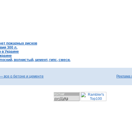
счет пожарных рисков
ия 300 л.
 в Украине
Украине
оский, волнистый, цемент, гипс, смеси.
— все о бетоне и цементе
Реклама 