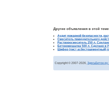
Другие объявления в этой теме
Аудит пожарной безопасности, ра
Смеситель принудительного действ
Растворосмеситель 250 л. Сделано
Бетономешалка 500 л. Сделано в 
Шифер (лист асбестоцементный) пл
Copyright © 2007-2026,
ЗдесьБетон.ру 