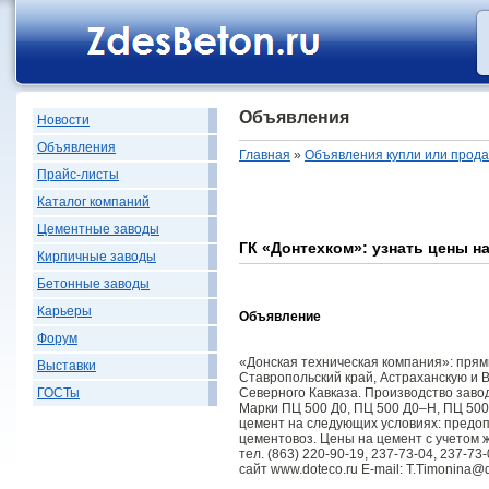
Объявления
Новости
Объявления
Главная
»
Объявления купли или прод
Прайс-листы
Каталог компаний
Цементные заводы
ГК «Донтехком»: узнать цены на
Кирпичные заводы
Бетонные заводы
Карьеры
Объявление
Форум
«Донская техническая компания»: прям
Выставки
Ставропольский край, Астраханскую и 
Северного Кавказа. Производство зав
ГОСТы
Марки ПЦ 500 Д0, ПЦ 500 Д0–Н, ПЦ 500
цемент на следующих условиях: предопл
цементовоз. Цены на цемент с учетом 
тел. (863) 220-90-19, 237-73-04, 237-73
сайт www.doteco.ru E-mail: T.Timonina@