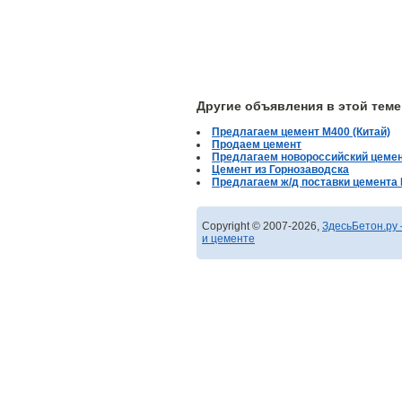
Другие объявления в этой теме
Предлагаем цемент М400 (Китай)
Продаем цемент
Предлагаем новороссийский цеме
Цемент из Горнозаводска
Предлагаем ж/д поставки цемента 
Copyright © 2007-2026,
ЗдесьБетон.ру 
и цементе