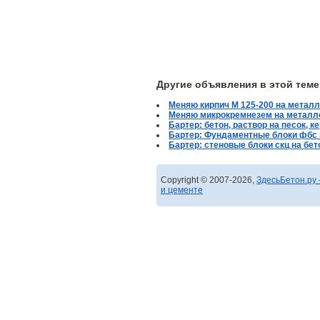
Другие объявления в этой теме
Меняю кирпич М 125-200 на металл
Меняю микрокремнезем на металло
Бартер: бетон, раствор на песок, к
Бартер: Фундаментные блоки фбс н
Бартер: cтеновые блоки скц на бет
Copyright © 2007-2026,
ЗдесьБетон.ру 
и цементе