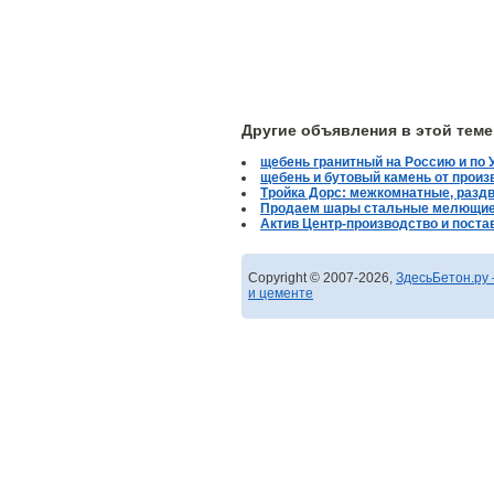
Другие объявления в этой теме
щебень гранитный на Россию и по 
щебень и бутовый камень от произ
Тройка Дорс: межкомнатные, разд
Продаем шары стальные мелющи
Актив Центр-производство и постав
Copyright © 2007-2026,
ЗдесьБетон.ру 
и цементе