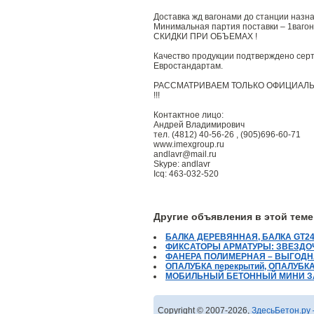
Доставка жд вагонами до станции назн
Минимальная партия поставки – 1вагон
СКИДКИ ПРИ ОБЪЕМАХ !
Качество продукции подтверждено сер
Евростандартам.
РАССМАТРИВАЕМ ТОЛЬКО ОФИЦИАЛЬ
!!!
Контактное лицо:
Андрей Владимирович
тел. (4812) 40-56-26 , (905)696-60-71
www.imexgroup.ru
andlavr@mail.ru
Skype: andlavr
Icq: 463-032-520
Другие объявления в этой теме
БАЛКА ДЕРЕВЯННАЯ, БАЛКА GT24
ФИКСАТОРЫ АРМАТУРЫ: ЗВЕЗДОЧК
ФАНЕРА ПОЛИМЕРНАЯ – ВЫГОД
ОПАЛУБКА перекрытий, ОПАЛУБКА
МОБИЛЬНЫЙ БЕТОННЫЙ МИНИ ЗАВ
Copyright © 2007-2026,
ЗдесьБетон.ру 