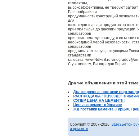
компактны,
высокоэффективны, не требуют затрат 
Разнообразие и
продуманность конструкций позволяет
для
всех видов сырья и продуктов на всех т
приемки сырья до фасовки продукции. 
сепараторов
приносит немалую выгоду, а во многих 
необходимой мерой безопасности. Уст
сепараторов
предписывается существующими Росс
стандартами
качества. www.NdFeB.ru vinogradov@amt
С уважением, Виноградов Борис
Другие объявления в этой теме
Долгосрочные поставки портланд
РАСПРОДАЖА "ПЦ500Д0" в наличии 
СУПЕР ЦЕНА НА ЦЕМЕНТ!!!
Цены на цемент в Украине
ЖД поставки цемента (Турция, Грец
Copyright © 2007-2026,
ЗдесьБетон.ру 
и цементе