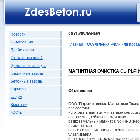
Объявления
Новости
Объявления
Главная
»
Объявления купли или прод
Прайс-листы
Каталог компаний
Цементные заводы
МАГНИТНАЯ ОЧИСТКА СЫРЬЯ 
Кирпичные заводы
Бетонные заводы
Карьеры
Объявление
Форум
ООО "Перспективные Магнитные Технол
Выставки
предлагают
изготовить для Вас магнитные сепарат
ГОСТы
основе мощнейших постоянных
редкоземельных магнитов Nd-Fe-B (нео
применяться
во всех отраслях промышленности и се
улавливания
и отделения железосодержащих части