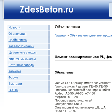
Объявления
Новости
Объявления
Главная
»
Объявления купли или прод
Прайс-листы
Каталог компаний
Цементные заводы
Цемент расширяющийся РЦ Цем
Кирпичные заводы
Бетонные заводы
Карьеры
Объявление
Форум
Фирма ООО Армада имеет возможность
Выставки
Глиноземистый цемент ГЦ-40, ГЦ-50
Гипсоглиноземистый расширяющийся 
ГОСТы
Асбест А5-50, А6-30, А7-450
Мертель МШ-28
Порошок шамотомолотый
Огнеупорная глина
Огнеупорный кирпич марки ШБ, ША
(495) 511-28-97