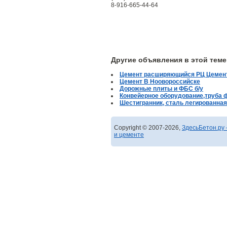
8-916-665-44-64
Другие объявления в этой теме
Цемент расширяющийся РЦ Цемент
Цемент В Ноовороссийске
Дорожные плиты и ФБС б/у
Конвейерное оборудование,труба 
Шестигранник, сталь легированная
Copyright © 2007-2026,
ЗдесьБетон.ру 
и цементе