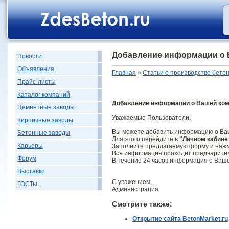
Добавление информации о 
Новости
Объявления
Главная
»
Статьи о производстве бето
Прайс-листы
Каталог компаний
Добавление информации о Вашей ком
Цементные заводы
Уважаемые Пользователи.
Кирпичные заводы
Вы можете добавить информацию о Ваше
Бетонные заводы
Для этого перейдите в
"Личном кабине
Карьеры
Заполните предлагаемую форму и наж
Вся информация проходит предварите
Форум
В течение 24 часов информация о Ваше
Выставки
С уважением,
ГОСТы
Администрация
Смотрите также:
Открытие сайта BetonMarket.ru